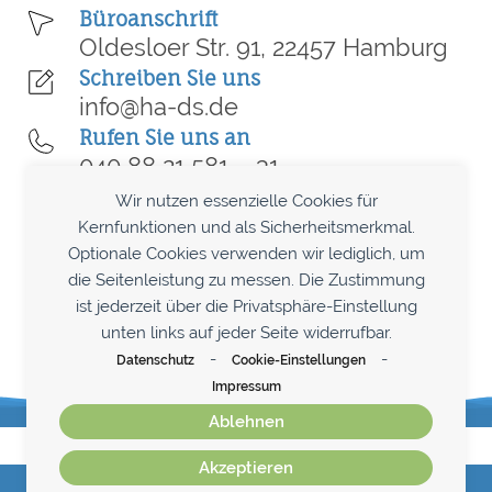
Büroanschrift
Oldesloer Str. 91, 22457 Hamburg
Schreiben Sie uns
info@ha-ds.de
Rufen Sie uns an
040 88 21 581 – 31
Termin vereinbaren
Wir nutzen essenzielle Cookies für
Kostenlose Erstberatung
Kernfunktionen und als Sicherheitsmerkmal.
Optionale Cookies verwenden wir lediglich, um
die Seitenleistung zu messen. Die Zustimmung
LinkedIn
Facebook
Instagram
ist jederzeit über die Privatsphäre-Einstellung
unten links auf jeder Seite widerrufbar.
-
-
Datenschutz
Cookie-Einstellungen
Impressum
Ablehnen
Akzeptieren
© 2018 - 2026
HD HANSEATIC DATENSCHUTZ GMBH