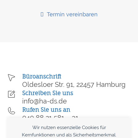
Termin vereinbaren
Büroanschrift
Oldesloer Str. 91, 22457 Hamburg
Schreiben Sie uns
info@ha-ds.de
Rufen Sie uns an
040 88 21 581 – 31
Termin vereinbaren
Wir nutzen essenzielle Cookies für
Kostenlose Erstberatung
Kernfunktionen und als Sicherheitsmerkmal.