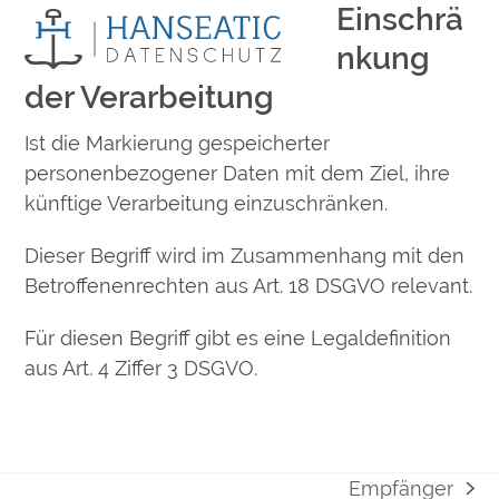
Einschrä
Open
Close
Skip
to
mobile
mobile
nkung
content
menu
menu
der Verarbeitung
Ist die Markierung gespeicherter
personenbezogener Daten mit dem Ziel, ihre
künftige Verarbeitung einzuschränken.
Dieser Begriff wird im Zusammenhang mit den
Betroffenenrechten aus Art. 18 DSGVO relevant.
Für diesen Begriff gibt es eine Legaldefinition
aus Art. 4 Ziffer 3 DSGVO.
Empfänger