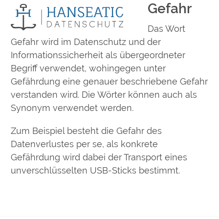
Gefahr
Open
Close
Skip
to
mobile
mobile
Das Wort
content
menu
menu
Gefahr wird im Datenschutz und der
Informationssicherheit als übergeordneter
Begriff verwendet, wohingegen unter
Gefährdung eine genauer beschriebene Gefahr
verstanden wird. Die Wörter können auch als
Synonym verwendet werden.
Zum Beispiel besteht die Gefahr des
Datenverlustes per se, als konkrete
Gefährdung wird dabei der Transport eines
unverschlüsselten USB-Sticks bestimmt.