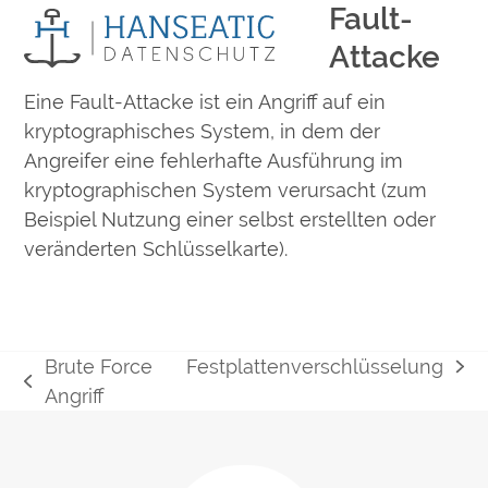
Fault-
Open
Close
Skip
to
mobile
mobile
Attacke
content
menu
menu
Eine Fault-Attacke ist ein Angriff auf ein
kryptographisches System, in dem der
Angreifer eine fehlerhafte Ausführung im
kryptographischen System verursacht (zum
Beispiel Nutzung einer selbst erstellten oder
veränderten Schlüsselkarte).
Brute Force
Festplattenverschlüsselung
Nächster
vorheriger
Angriff
Beitrag:
Beitrag: