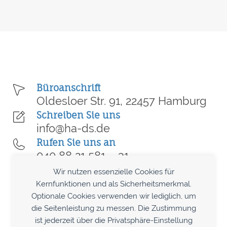
Büroanschrift
Oldesloer Str. 91, 22457 Hamburg
Schreiben Sie uns
info@ha-ds.de
Rufen Sie uns an
040 88 21 581 – 31
Termin vereinbaren
Wir nutzen essenzielle Cookies für
Kostenlose Erstberatung
Kernfunktionen und als Sicherheitsmerkmal.
Optionale Cookies verwenden wir lediglich, um
die Seitenleistung zu messen. Die Zustimmung
LinkedIn
Facebook
Instagram
ist jederzeit über die Privatsphäre-Einstellung